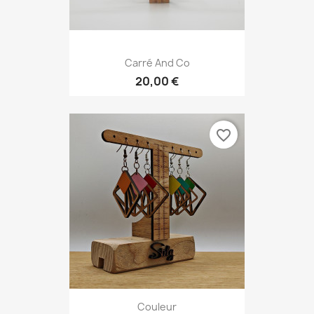
Carré And Co
20,00 €
favorite_border
Couleur