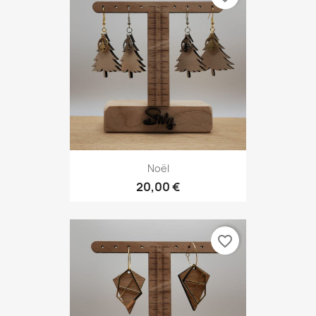
Noël
20,00 €
favorite_border